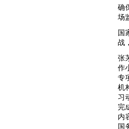
确
场
国
战
张
作
专
机
习
完
内
国