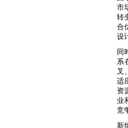
市
转
合
设
同
系
叉
适
资
业
竞
新