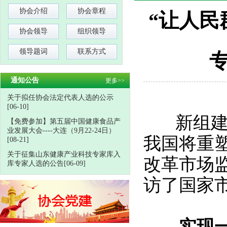
协会介绍
协会章程
“让人民
协会领导
组织领导
领导题词
联系方式
通知公告
更多>>
关于拟任协会法定代表人选的公示
[06-10]
新组建的
【免费参加】第五届中国健康食品产
业发展大会----大连（9月22-24日）
我国将重
[08-21]
关于征集山东健康产业科技专家库入
改革市场
库专家人选的公告[06-09]
访了国家
实现一